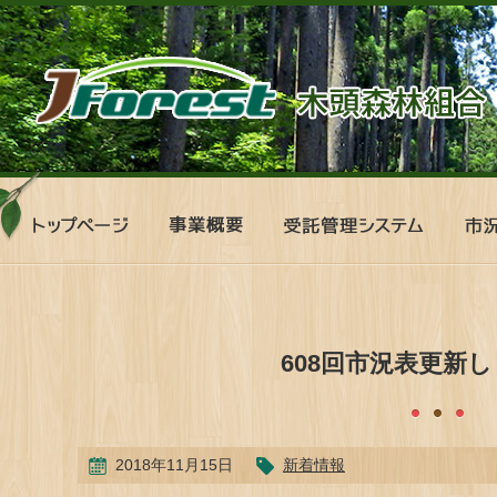
ト
事
受
市
ッ
業
託
況
プ
概
管
表
ペ
要
理
ー
シ
ジ
ス
テ
608回市況表更新
ム
2018年11月15日
新着情報