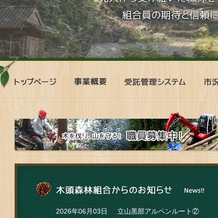
ト
事
受
市
ッ
業
託
況
プ
概
管
表
ペ
要
理
ー
シ
ジ
ス
テ
ム
2026年06月03日
立山黒部アルペンルート②