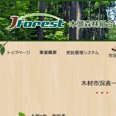
ト
事
受
市
ッ
業
託
況
プ
概
管
表
ペ
要
理
ー
シ
ジ
ス
テ
ム