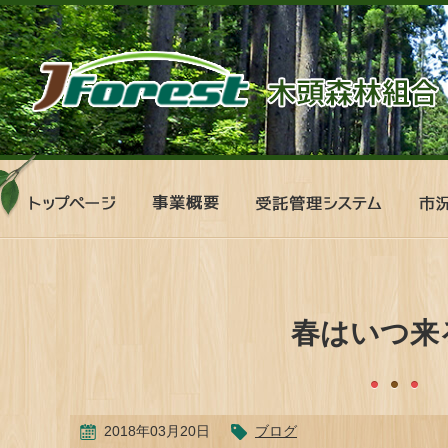
ト
事
受
市
ッ
業
託
況
プ
概
管
表
ペ
要
理
ー
シ
ジ
ス
テ
春はいつ来
ム
2018年03月20日
ブログ