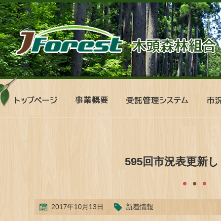
ト
事
受
市
ッ
業
託
況
プ
概
管
表
ペ
要
理
ー
シ
ジ
ス
テ
595回市況表更新
ム
2017年10月13日
新着情報