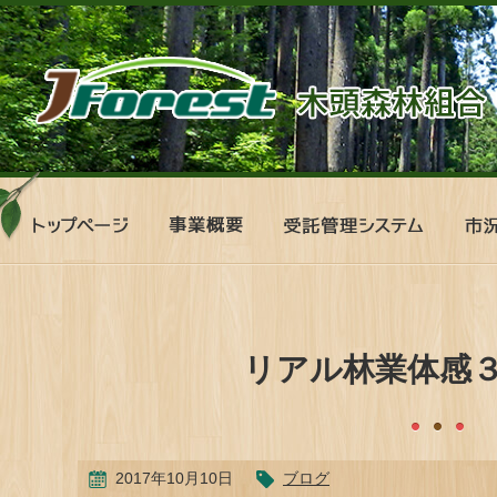
ト
事
受
市
ッ
業
託
況
プ
概
管
表
ペ
要
理
ー
シ
ジ
ス
テ
リアル林業体感
ム
2017年10月10日
ブログ