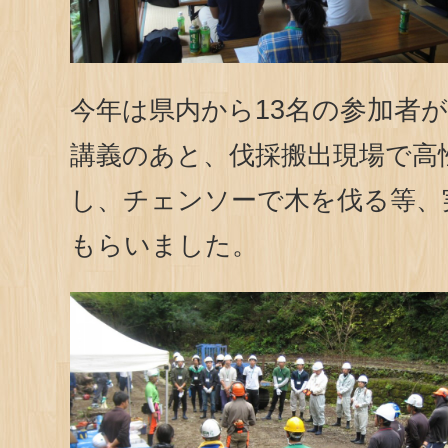
13名の参加者
今年は県内から
が
講義のあと、伐採搬出現場で高
し、チェンソーで木を伐る等、
もらいました。