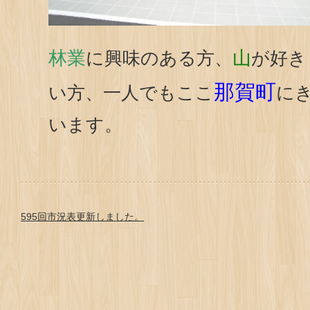
林業
山
に興味のある方、
が好き
那賀町
い方、一人でもここ
に
います。
595回市況表更新しました。