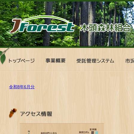
ト
事
受
市
ッ
業
託
況
プ
概
管
表
ペ
要
理
ー
シ
ジ
ス
令和8年6月分
テ
ム