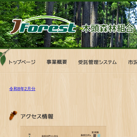
ト
事
受
市
ッ
業
託
況
プ
概
管
表
ペ
要
理
ー
シ
ジ
ス
令和8年2月分
テ
ム