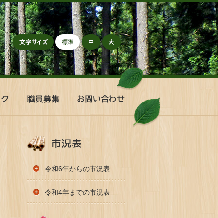
標準
中
大
職
お
員
問
募
い
集
合
わ
せ
令和6年からの市況表
令和4年までの市況表