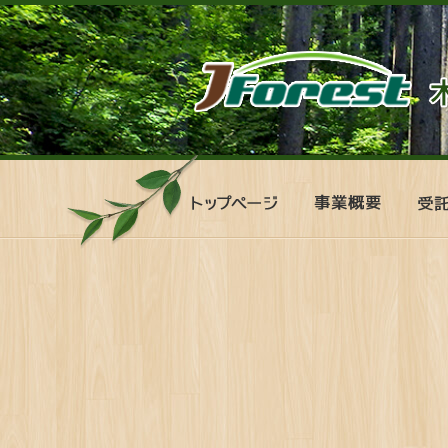
ト
事
受
ッ
業
託
プ
概
管
ペ
要
理
ー
シ
ジ
ス
テ
ム