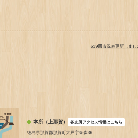
639回市況表更新しまし
本所（上那賀）
各支所アクセス情報はこちら
徳島県那賀郡那賀町大戸字春森36