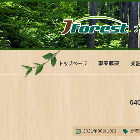
ト
事
受
ッ
業
託
プ
概
管
ペ
要
理
ー
シ
ジ
ス
テ
6
ム
2021年08月19日
新着