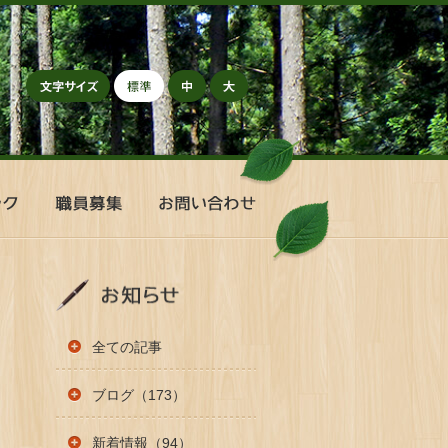
標準
中
大
職
お
員
問
募
い
集
合
わ
せ
全ての記事
ブログ（173）
新着情報（94）