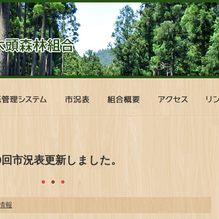
市
組
ア
リ
況
合
ク
ン
表
概
セ
ク
要
ス
40回市況表更新しました。
情報