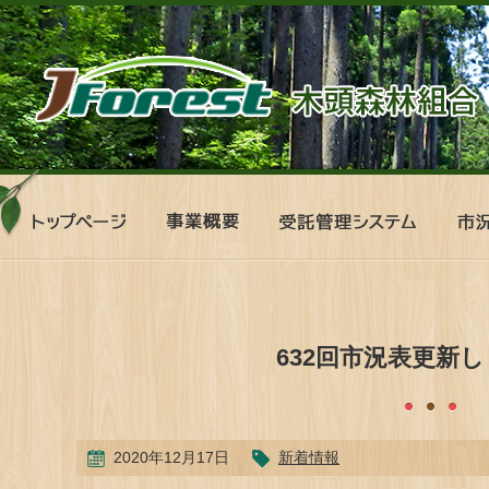
ト
事
受
市
ッ
業
託
況
プ
概
管
表
ペ
要
理
ー
シ
ジ
ス
テ
632回市況表更新
ム
2020年12月17日
新着情報