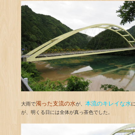
濁った支流の水
本流のキレイな水
大雨で
が、
が、明くる日には全体が真っ茶色でした。