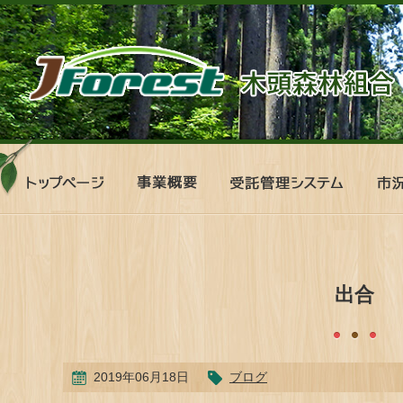
ト
事
受
市
ッ
業
託
況
プ
概
管
表
ペ
要
理
ー
シ
ジ
ス
テ
出合
ム
2019年06月18日
ブログ