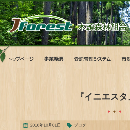
ト
事
受
市
ッ
業
託
況
プ
概
管
表
ペ
要
理
ー
シ
ジ
ス
テ
『イニエスタ
ム
2018年10月01日
ブログ