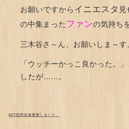
イニエスタ
お願いですから
見
ファン
の中集まった
の気持ち
三木谷さ～ん、お願いしま～す
「ウッチーかっこ良かった。」
したが……。
607回市況表更新しました。