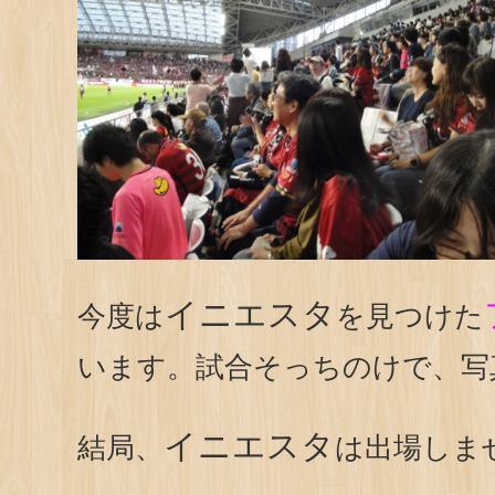
イニエスタ
今度は
を見つけた
います。試合そっちのけで、写
イニエスタ
結局、
は出場しま