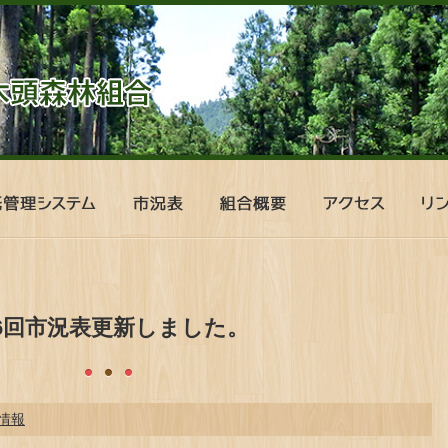
市
組
ア
リ
況
合
ク
ン
表
概
セ
ク
要
ス
06回市況表更新しました。
情報