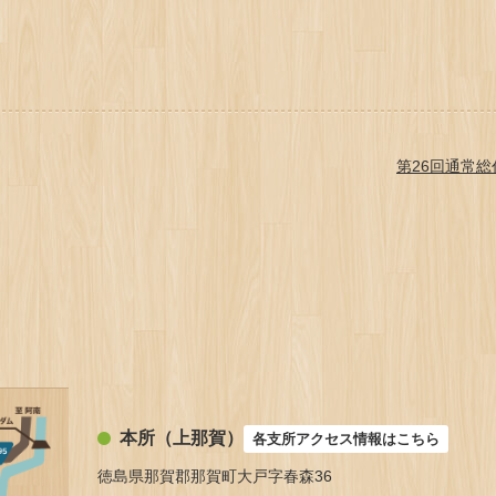
第26回通常総
本所（上那賀）
各支所アクセス情報はこちら
徳島県那賀郡那賀町大戸字春森36