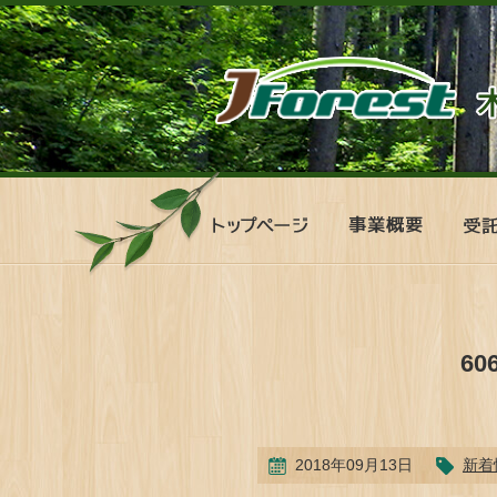
ト
事
受
ッ
業
託
プ
概
管
ペ
要
理
ー
シ
ジ
ス
テ
6
ム
2018年09月13日
新着