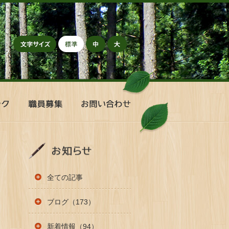
標準
中
大
職
お
員
問
募
い
集
合
わ
せ
全ての記事
ブログ（173）
新着情報（94）