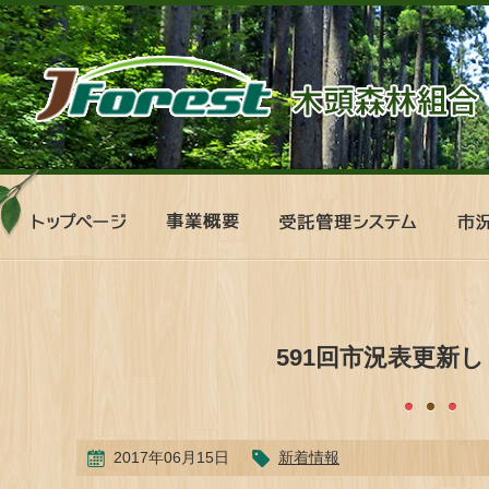
ト
事
受
市
ッ
業
託
況
プ
概
管
表
ペ
要
理
ー
シ
ジ
ス
テ
591回市況表更新
ム
2017年06月15日
新着情報