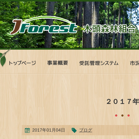
ト
事
受
市
ッ
業
託
況
プ
概
管
表
ペ
要
理
ー
シ
ジ
ス
テ
２０１７
ム
2017年01月04日
ブログ