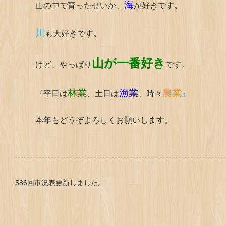
海
山の中で育ったせいか、
が好きです。
川
も大好きです。
山が一番好き
けど、やっぱり
です。
林業
漁業
農業
『平日は
、土日は
、時々
』
本年もどうぞよろしくお願いします。
586回市況表更新しました。