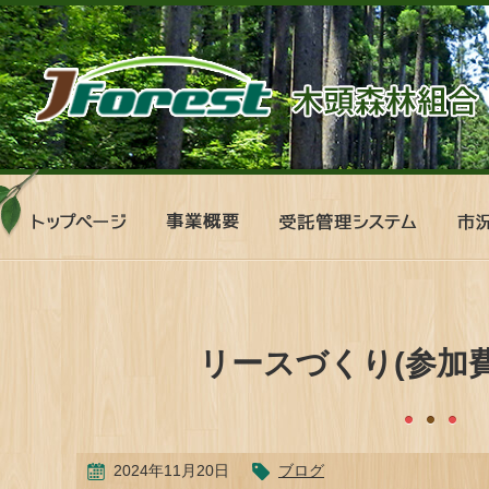
ト
事
受
市
ッ
業
託
況
プ
概
管
表
ペ
要
理
ー
シ
ジ
ス
テ
リースづくり(参加費
ム
2024年11月20日
ブログ