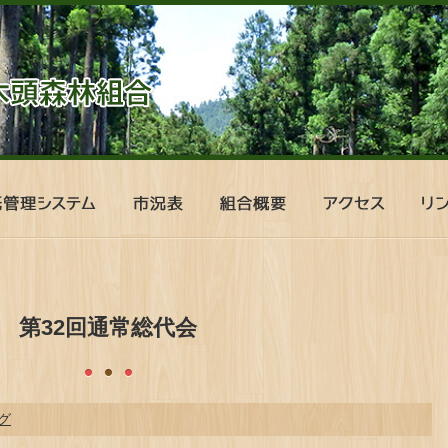
市
組
ア
リ
況
合
ク
ン
表
概
セ
ク
要
ス
第32回通常総代会
グ