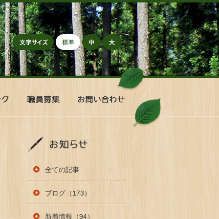
標準
中
大
職
お
員
問
募
い
集
合
わ
せ
全ての記事
ブログ（173）
新着情報（94）