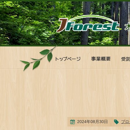
ト
事
受
ッ
業
託
プ
概
管
ペ
要
理
ー
シ
ジ
ス
テ
ム
2024年08月30日
ブロ