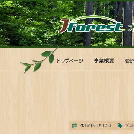
ト
事
受
ッ
業
託
プ
概
管
ペ
要
理
ー
シ
ジ
ス
テ
ム
2016年01月12日
ブロ