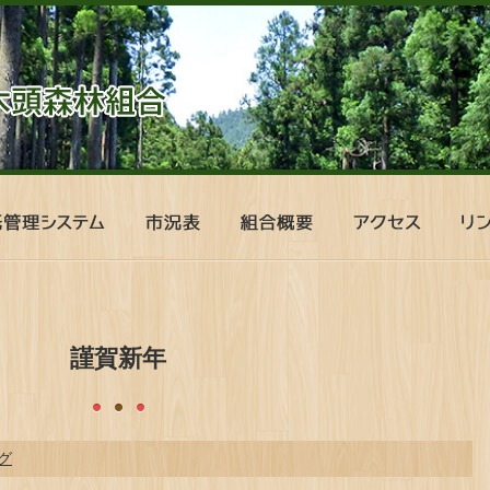
市
組
ア
リ
況
合
ク
ン
表
概
セ
ク
要
ス
謹賀新年
グ