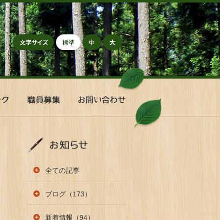
標準
中
大
職
お
員
問
募
い
集
合
わ
せ
全ての記事
ブログ（173）
新着情報（94）