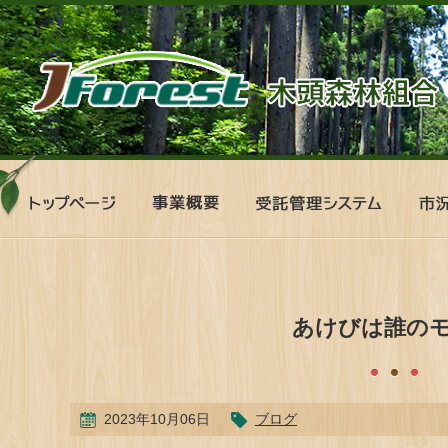
ト
事
受
市
ッ
業
託
況
プ
概
管
表
ペ
要
理
ー
シ
ジ
ス
テ
あけびは誰の
ム
2023年10月06日
ブログ